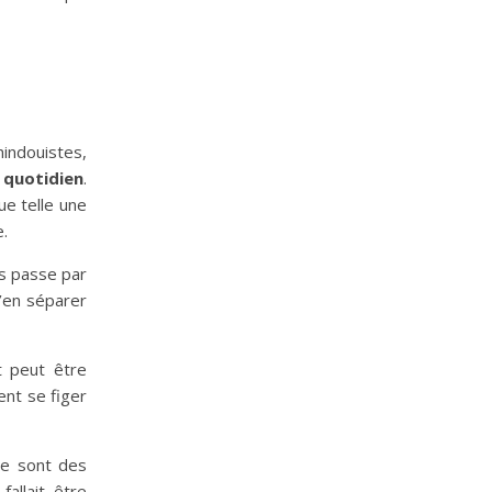
hindouistes,
 quotidien
.
e telle une
e.
ès passe par
m’en séparer
t peut être
ient se figer
ce sont des
allait être