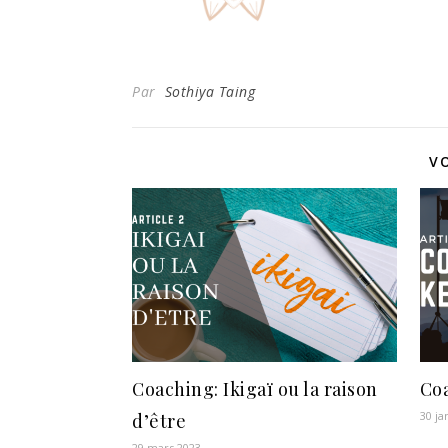
Par
Sothiya Taing
V
Coaching: Ikigaï ou la raison
Coa
30 ja
d’être
29 mars 2023