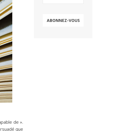
apable de ».
persuadé que