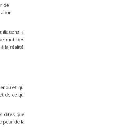
ir de
cation
illusions. Il
que mot des
 la réalité.
tendu et qui
et de ce qui
s dites que
e peur de la