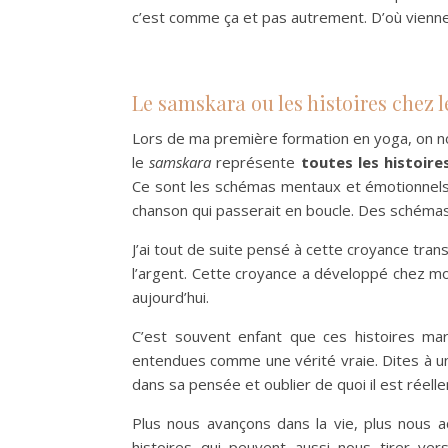
c’est comme ça et pas autrement. D’où vienne
Le samskara ou les histoires chez 
Lors de ma première formation en yoga, on n
le
samskara
représente
toutes les histoire
Ce sont les schémas mentaux et émotionnels 
chanson qui passerait en boucle. Des schémas
J’ai tout de suite pensé à cette croyance tran
l’argent. Cette croyance a développé chez mo
aujourd’hui.
C’est souvent enfant que ces histoires ma
entendues comme une vérité vraie. Dites à un enf
dans sa pensée et oublier de quoi il est réell
Plus nous avançons dans la vie, plus nous a
histoires qui peuvent aussi nous tirer vers