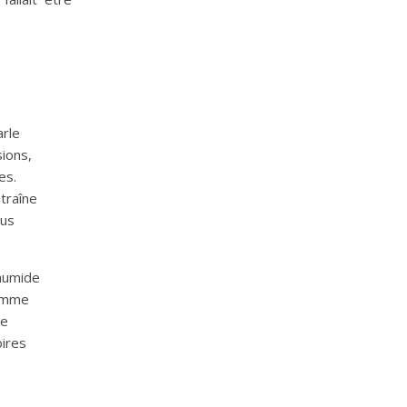
arle
sions,
es.
traîne
ous
 humide
comme
se
oires