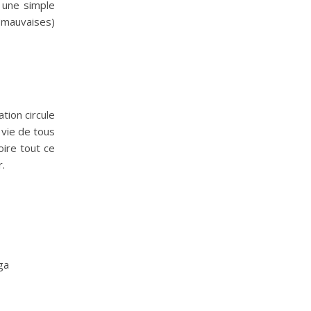
u une simple
(mauvaises)
tion circule
 vie de tous
oire tout ce
r.
ga