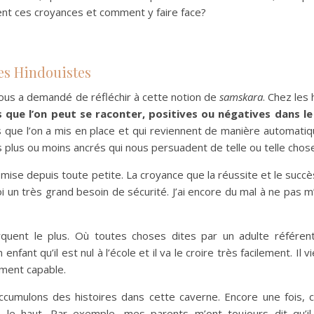
nt ces croyances et comment y faire face?
les Hindouistes
ous a demandé de réfléchir à cette notion de
samskara
. Chez les 
s que l’on peut se raconter, positives ou négatives dans le
que l’on a mis en place et qui reviennent de manière automatiqu
 plus ou moins ancrés qui nous persuadent de telle ou telle chos
smise depuis toute petite. La croyance que la réussite et le succ
i un très grand besoin de sécurité. J’ai encore du mal à ne pas 
rquent le plus. Où toutes choses dites par un adulte référen
ant qu’il est nul à l’école et il va le croire très facilement. Il v
ement capable.
ccumulons des histoires dans cette caverne. Encore une fois, 
 le haut. Par exemple, mes parents m’ont toujours dit qu’il f